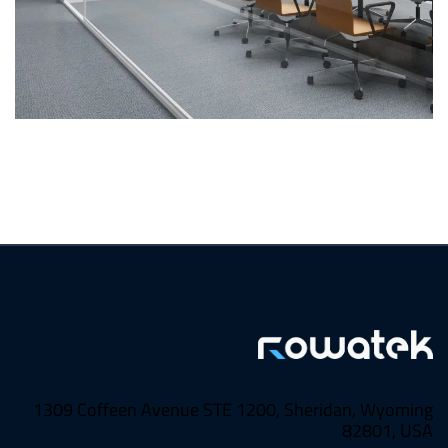
Office Logo Mockup
DESIGN
MOCKUP
/
1309 Coffeen Avenue STE 1200, Sheridan, Wyoming
82801, USA