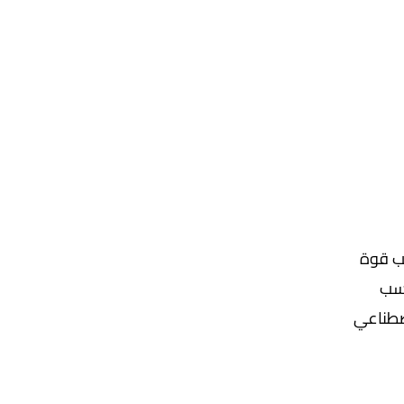
ب قوة
حسب
صطناعي