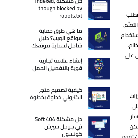
حل مشكلة Indexed,
though blocked by
بنظام معين، على عكس برمجة تطبيقات iOS التي تتطلب
robots.txt
تعلّم.
ما هي طرق حماية
ستخدام
مواقع الويب؟ دليل
ظام.
شامل لحماية موقعك
ل على
إنشاء علامة تجارية
قوية بالتفصيل الممل
كيفية تصميم متجر
زات
الكتروني خطوة بخطوة
لى
سار
حل مشكلة Soft 404
لكن
في جوجل سيرش
كونسول
ن تقوم