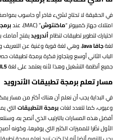
امتلاك جهاز كمبيوتر “
ماكنتوش
” (MAC)، عند
برمجة
اختيارك لتطوير تطبيقات لنظام
أندرويد
يفتح أمامك با
لغة
جافا Java
، وهي لغة قوية وغنية عن التعريف وه
الباب الثاني أوسع ويتجاوز فكرة برمجة تطبيقات ح
جميع أنظمة التشغيل وهذا لأنه يعتمد على لغة
L5
مسار تعلم برمجة تطبيقات الأندرويد
في البداية يجب أن نعلم أن هناك أكثر من مسار يمك
وعيوب، كما تتعدد لغات
برمجة التطبيقات
التي يمك
أفضل هذه المسارات بالترتيب الذي أنصح به، وسنتعرف
الأول نظًرا للمميزات الكثير التي يوفرها، وكونه أص
يجب التنويه أيًضا أنه إذا كنت تريد تعلم برمجة ت