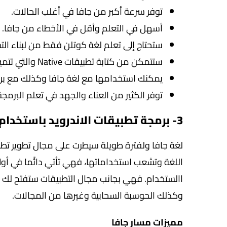
توفر سرعة أكبر من جافا في أغلب الحالات.
أسهل في التعلم وأقل في الأخطاء من جافا.
ستحتاج إلى تعلم لغة كوتلن فقط من لبناء الت
ستتمكن من كتابة تطبيقات Native والتي تتميز بالسرعة.
يمكنك استخدامها مع لغة جافا وكذلك مع برنا
توفر الكثير من العناء والجهد في تعلم البرمجة
3- برمجة تطبيقات الاندرويد باستخدام الجافا:
لغة جافا ولفترة طويلة سيطرت على مجال تطوير تط
اللغة وتشعب استخداماتها، فهي تأتي دائًما في أو
االستخدام. فهي بجانب مجال التطبيقات ستفتح لك 
وكذلك الحوسبة السحابية وغيرها من المجالات.
مميزات مسار جافا