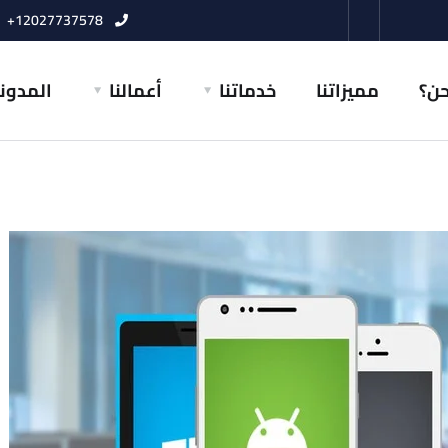
12027737578+
حن؟
مميزاتنا
خدماتنا
أعمالنا
المدون