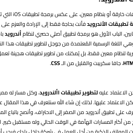
في الحقيقة لا تحتاج لشيء فاخر أو حاسوب بمواصفات خارقة أو 
 تطبيقات الأندرويد
فأنت بحاجة فقط إلى الإرادة والعزم على ال
بين، الباب الأول هو برمجة تطبيق أصلي حصري لنظام
أندرويد
با
ي اللغة الرسمية المُعتمدة من جوجل لتطوير تطبيقات هذا الن
صرية لنظام معين فقط، بل يُمكنك من تطوير تطبيقات هجينة تعم
HTM
، جافا سكريبت والقليل من الـ
CSS
.
ن الاعتماد عليه
لتطوير تطبيقات األندرويد
، وكل مسار له ممي
ن الاعتماد عليها. لذلك إن شاء الله سنتعرف في هذا المقال ع
 على تطبيق أندرويد من الصفر إلى الاحتراف، وأنصح باتباع الم
بح من أكثر المسارات الهاّمة في الوقت الحالي وله مستقبل كبير. 
طبيقات الهواتف الذكية من أجل العمل في شركة داخل بلدك فيجب أ