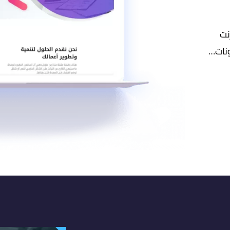
نت
ونات…