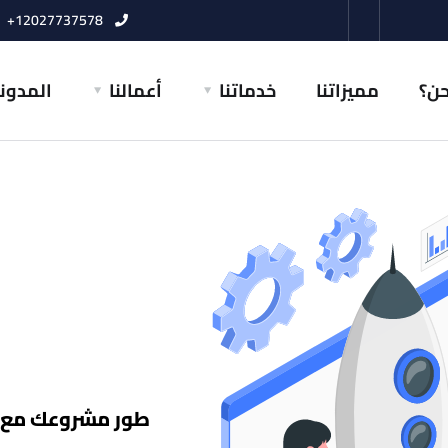
12027737578+
حن؟
مميزاتنا
خدماتنا
أعمالنا
المدون
طور مشروعك مع حل