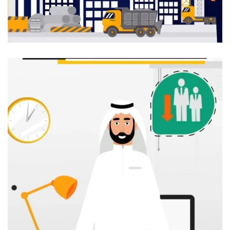
موشن جرافيك لشركة Tatweer
موشن جرافيك