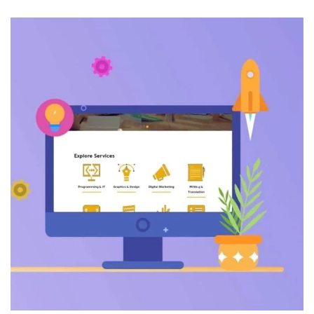
فيديو لمنصة مورجيج
موشن جرافيك