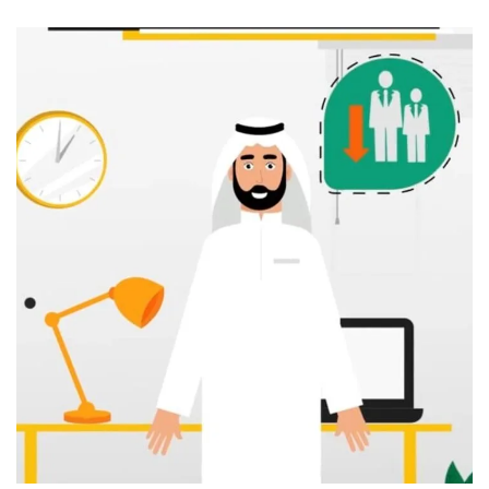
موشن جرافيك لشركة 1click
موشن جرافيك